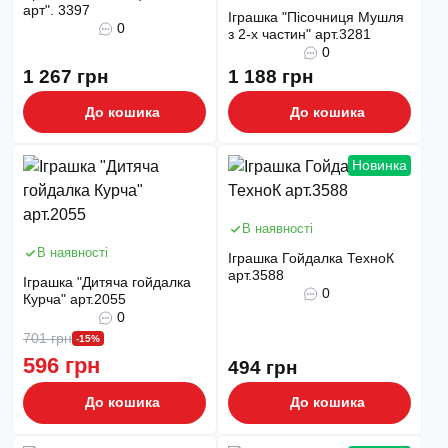
арт". 3397
Іграшка "Пісочниця Мушля
0
з 2-х частин" арт.3281
0
1 267 грн
1 188 грн
До кошика
До кошика
Новинка
В наявності
В наявності
Іграшка Гойдалка ТехноК
арт.3588
Іграшка "Дитяча гойдалка
0
Курча" арт.2055
0
701 грн
-15%
596 грн
494 грн
До кошика
До кошика