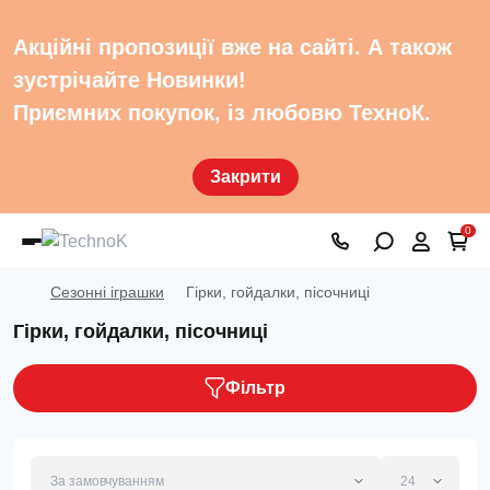
Акційні пропозиції вже на сайті. А також
зустрічайте Новинки!
Приємних покупок, із любовю ТехноК.
Закрити
0
Сезонні іграшки
Гірки, гойдалки, пісочниці
Гірки, гойдалки, пісочниці
Фільтр