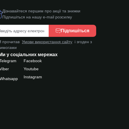
Дізнавайтеся першим про акції та знижки
Підпишіться на нашу e-mail розсилку
Підпишіться
Я прочитав
Умови використання сайту
і згоден з
вимогами
Ми у соціальних мережах
Telegram
Facebook
Viber
Youtube
Instagram
Whatsapp