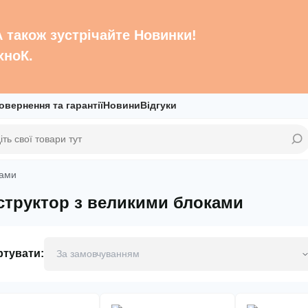
 А також зустрічайте Новинки!
хноК.
овернення та гарантії
Новини
Відгуки
ками
структор з великими блоками
ртувати: