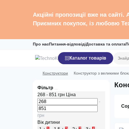
Акційні пропозиції вже на сайті.
Приємних покупок, із любовю Те
Про нас
Питання-відповіді
Доставка та оплата
П
Каталог товарів
Конструктори
Конструктор з великими бло
Кон
Фільтр
268
-
851
грн
Ціна
-
Со
грн
Вік дитини