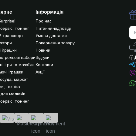
лярне
Інформація
Surprise!
Про нас
 сервіс, тюнинг
Питання-відповіді
й транспорт
Умови доставки
уктори
Повернення товару
 іграшки
Новини
о-рольові набори
Відгуки
ні ігри та мозаїки
Контакти
ючі іграшки
Акції
посуда, маркет
и, техніка
 для малюків
 сервіс, тюнинг