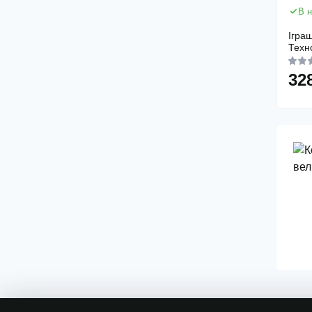
В н
Ігра
Техн
32