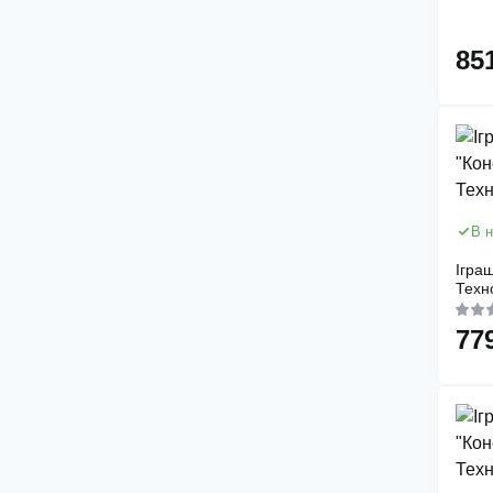
85
В н
Ігра
Техн
77