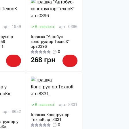
арт.: 1959
В наявності
арт.: 0396
труктор
Іграшка "Автобус-
959
конструктор ТехноК"
арт.0396
1
0
268 грн
В наявності
арт.: 8331
арт.: 8652
Іграшка Конструктор
ТехноК арт.8331
структор у
0
оК»,