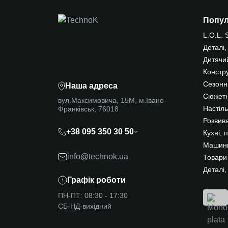
Попу
L.O.L. 
Деталі,
Дитячи
Констр
Сезонні
Наша адреса
Сюжетн
вул.Максимовича, 15М, м.Івано-
Франківськ, 76018
Настіль
Розвива
+38 095 350 30 50
Кухні, 
Машинк
info@technok.ua
Товари
Деталі,
Графік роботи
ПН-ПТ: 08:30 - 17:30
СБ-НД-вихідний