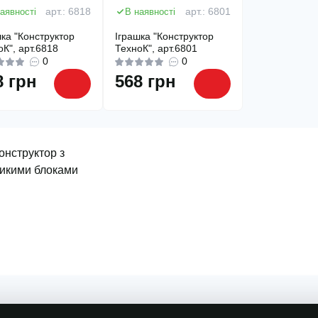
аявності
арт.: 6818
В наявності
арт.: 6801
шка "Конструктор
Іграшка "Конструктор
оК", арт.6818
ТехноК", арт.6801
0
0
8 грн
568 грн