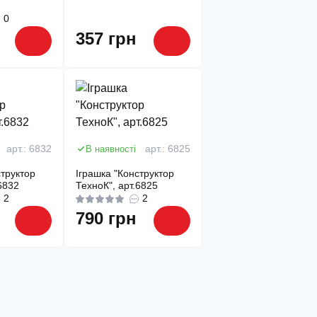
0
357 грн
арт.: 6832
В наявності
арт.: 6825
структор
Іграшка "Конструктор
6832
ТехноК", арт.6825
2
2
790 грн