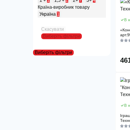
1 +
1
1,5 +
2
2+
7
3+
4
Країна-виробник товару
Україна
1
В н
Скасувати
«Кон
арт.
Виберіть фільтри
Виберіть фільтри
46
В н
Ігра
Техн