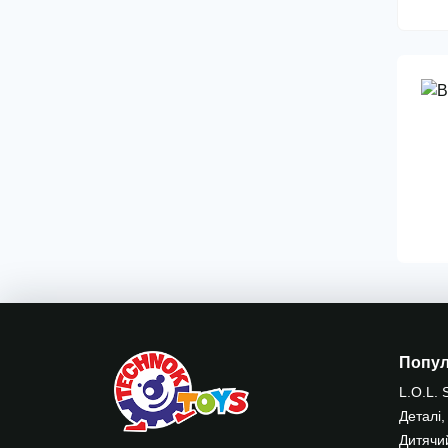
Попу
L.O.L. 
Деталі,
Дитячи