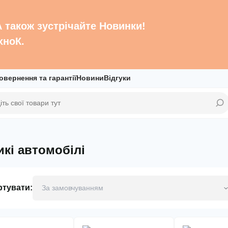
 А також зустрічайте Новинки!
хноК.
овернення та гарантії
Новини
Відгуки
икі автомобілі
ртувати: