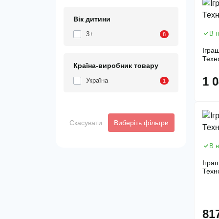
Вік дитини
В н
3+
8
Ігра
Техн
Країна-виробник товару
1 
Україна
1
Скасувати
Виберіть фільтри
В н
Ігра
Техн
81