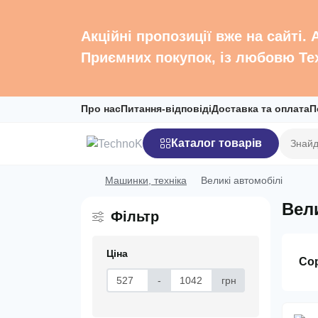
Акційні пропозиції вже на сайті.
Приємних покупок, із любовю Те
Про нас
Питання-відповіді
Доставка та оплата
П
Каталог товарів
Машинки, техніка
Великі автомобілі
Вел
Фільтр
Ціна
Со
-
грн