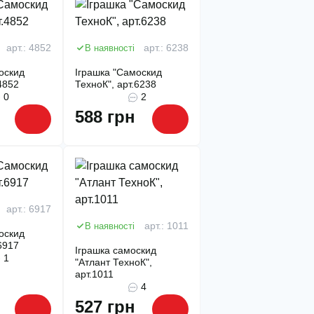
арт.: 4852
В наявності
арт.: 6238
оскид
Іграшка "Самоскид
4852
ТехноК", арт.6238
0
2
588 грн
арт.: 6917
В наявності
арт.: 1011
оскид
6917
Іграшка самоскид
1
"Атлант ТехноК",
арт.1011
4
527 грн