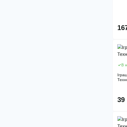
16
В н
Іграш
Техн
39