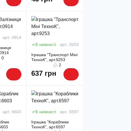
арт.: 0914
В наявності
арт.: 9253
ізниця
.0914
Іграшка "Транспорт Міні
0
ТехноК", арт.9253
2
637 грн
арт.: 6603
В наявності
арт.: 6597
аблик
Іграшка "Кораблики
6603
ТехноК", арт.6597