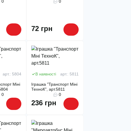
0
0
72 грн
арт.: 5804
В наявності
арт.: 5811
спорт Міні
Іграшка "Транспорт Міні
5804
ТехноК", арт.5811
0
0
236 грн