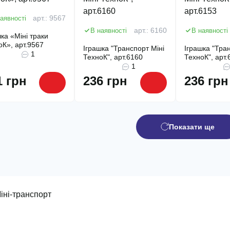
аявності
арт.: 9567
В наявності
арт.: 6160
В наявності
ка «Міні траки
оК», арт.9567
Іграшка "Транспорт Міні
Іграшка "Тран
1
ТехноК", арт.6160
ТехноК", арт.
1
1 грн
236 грн
236 грн
Показати ще