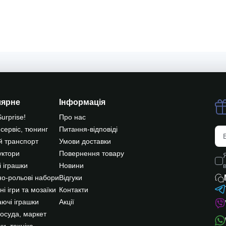
лярне
Інформація
Surprise!
Про нас
 сервіс, тюнинг
Питання-відповіді
й транспорт
Умови доставки
уктори
Повернення товару
 іграшки
Новини
о-рольові набори
Відгуки
ні ігри та мозаїки
Контакти
ючі іграшки
Акції
посуда, маркет