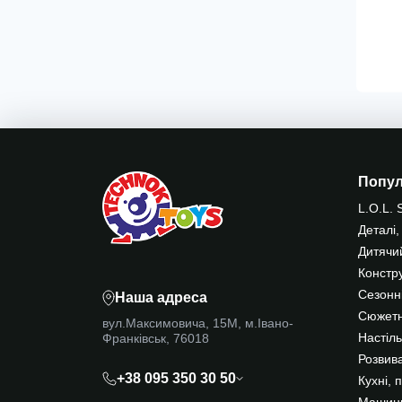
Попу
L.O.L. 
Деталі,
Дитячи
Констр
Сезонні
Наша адреса
Сюжетн
вул.Максимовича, 15М, м.Івано-
Франківськ, 76018
Настіль
Розвива
+38 095 350 30 50
Кухні, 