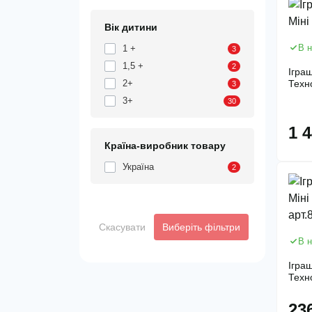
Вік дитини
В н
1 +
3
1,5 +
2
Ігра
2+
Техн
3
3+
30
1 
Країна-виробник товару
Україна
2
Скасувати
Виберіть фільтри
В н
Ігра
Техн
23