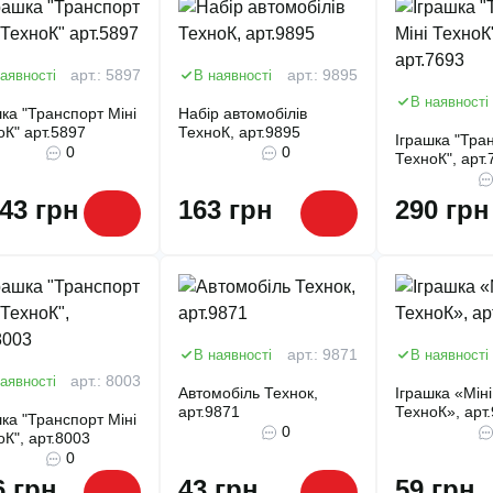
аявності
арт.: 5897
В наявності
арт.: 9895
В наявності
шка "Транспорт Міні
Набір автомобілів
оК" арт.5897
ТехноК, арт.9895
Іграшка "Тран
0
0
ТехноК", арт.
443 грн
163 грн
290 грн
В наявності
арт.: 9871
В наявності
аявності
арт.: 8003
Автомобіль Технок,
Іграшка «Міні
арт.9871
ТехноК», арт
шка "Транспорт Міні
0
оК", арт.8003
0
6 грн
43 грн
59 грн