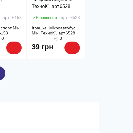
арт.: 6153
В наявності
арт.: 6528
спорт Міні
Іграшка "Мікроавтобус
6153
Міні ТехноК", арт.6528
0
0
39 грн