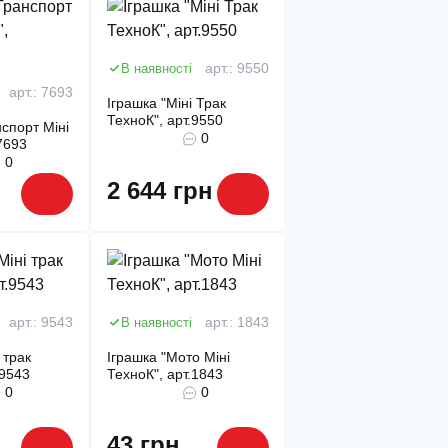
В наявності
арт.: 9550
арт.: 7693
Іграшка "Міні Трак
ТехноК", арт.9550
спорт Міні
0
7693
0
2 644 грн
арт.: 9543
В наявності
арт.: 1843
 трак
Іграшка "Мото Міні
.9543
ТехноК", арт.1843
0
0
43 грн