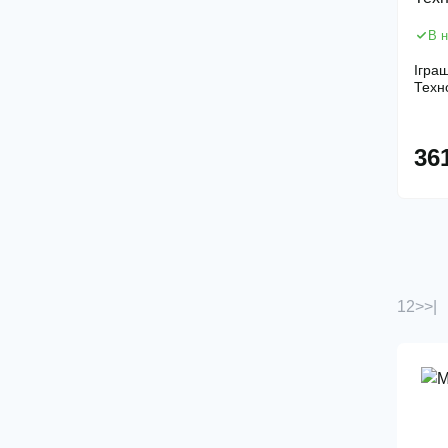
В н
Іграш
Техн
36
1
2
>
>|