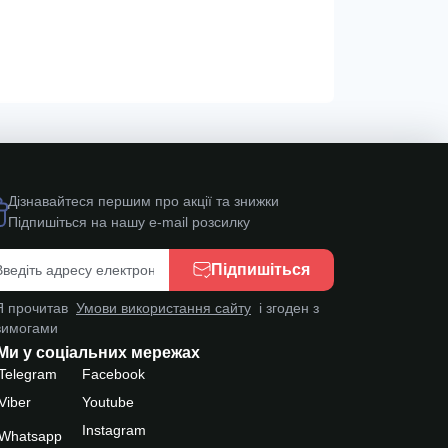
Дізнавайтеся першим про акції та знижки
Підпишіться на нашу e-mail розсилку
Підпишіться
Я прочитав
Умови використання сайту
і згоден з
вимогами
Ми у соціальних мережах
Telegram
Facebook
Viber
Youtube
Instagram
Whatsapp