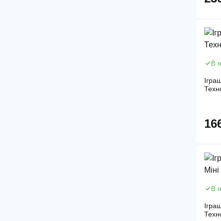
В н
Ігра
Техн
16
В н
Іграш
Техн