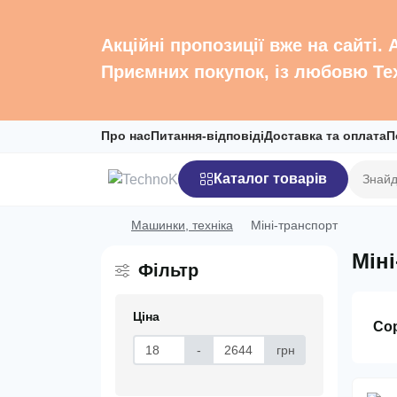
Акційні пропозиції вже на сайті.
Приємних покупок, із любовю Те
Про нас
Питання-відповіді
Доставка та оплата
П
Каталог товарів
Машинки, техніка
Міні-транспорт
Мін
Фільтр
Ціна
Со
-
грн