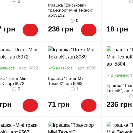
0
Іграшка "Військовий
транспорт Міні ТехноК"
арт.9192
0
7 грн
236 грн
18 грн
аявності
арт.: 8072
В наявності
арт.: 8089
В наявності
ка "Потяг Міні
Іграшка "Потяг Міні
оК", арт.8072
ТехноК", арт.8089
Іграшка "Тран
0
1
ТехноК", арт.
 грн
71 грн
236 грн