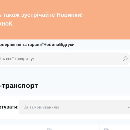
 А також зустрічайте Новинки!
хноК.
овернення та гарантії
Новини
Відгуки
і-транспорт
ртувати: