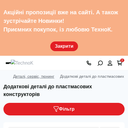
Акційні пропозиції вже на сайті. А також
зустрічайте Новинки!
Приємних покупок, із любовю ТехноК.
Закрити
0
Деталі, сервіс, тюнинг
Додаткові деталі до пластмасових к
Додаткові деталі до пластмасових
конструкторів
Фільтр