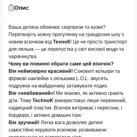
Опис
Ваша дитина обожнює сюрпризи та казки?
Перетворіть кожну прогулянку на грандіозне шоу з
новим візочком від
ТехноК
! Це не просто транспорт
для ляльок — це перепустка у світ високої моди та
чарівництва.
Чому ви повинні обрати саме цей візочок?
Він неймовірно красивий!
Соковиті кольори та
фірмові наклейки з ляльками L.O.L. змусять
подружок на майданчику затамувати подих.
Він «невбиваний»!
Ми знаємо, як активно грають
діти. Тому
TechnoK
використовує лише первинний,
надміцний пластик. Візочок витримає і перегони, і
бордюри, і активні домашні ігри.
Він зручний!
Легка вага дозволяє дитині
самостійно керувати візочком, розвиваючи