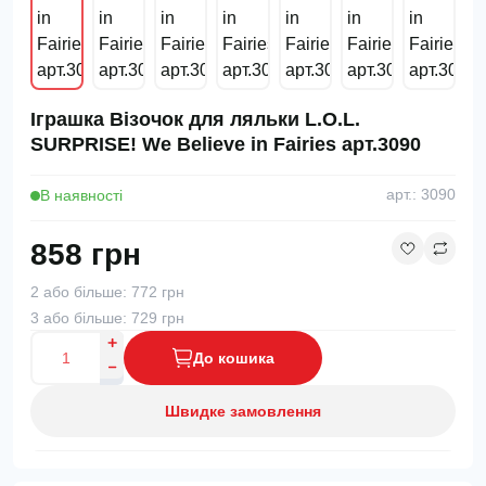
Іграшка Візочок для ляльки L.O.L.
SURPRISE! We Believe in Fairies арт.3090
В наявності
арт.: 3090
858 грн
2 або більше: 772 грн
3 або більше: 729 грн
До кошика
Швидке замовлення