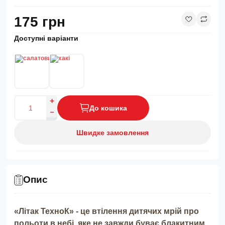
175 грн
Доступні варіанти
До кошика
Швидке замовлення
Опис
«Літак ТехноК» - це втілення дитячих мрій про
польоти в небі, яке не завжди буває блакитним.