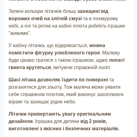
Зелені кольори літачків більш
захищені від
ворожих очей на злітній смузі
та в похмурому
небі, а очі та ротик на кабіні пілота роблять іграшки
"живими".
У кабіну літачка, що відкривається,
можна
помістити фігурку улюбленого героя
. Малюку
буде цікаво гратися з такою іграшкою, адже
лопаті
гвинта крутяться
, імітуючи справжній політ.
Шасі літака дозволяє їздити по поверхні
та
розганятися для зльоту. Тож малеча може уявити
себе справжнім пілотом, який виконує захоплюючі
віражі та захищає рідне небо.
Літачки привертають увагу оригінальним
дизайном
. Іграшка для дитини
від 2 років,
виготовлені з якісних і безпечних матеріалів.