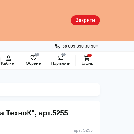
Закрити
+38 095 350 30 50
0
0
0
Кабінет
Обране
Порівняти
Кошик
а ТехноК", арт.5255
арт.: 5255