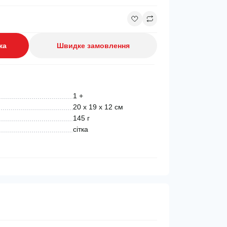
ка
Швидке замовлення
1 +
20 х 19 х 12 см
145 г
сітка