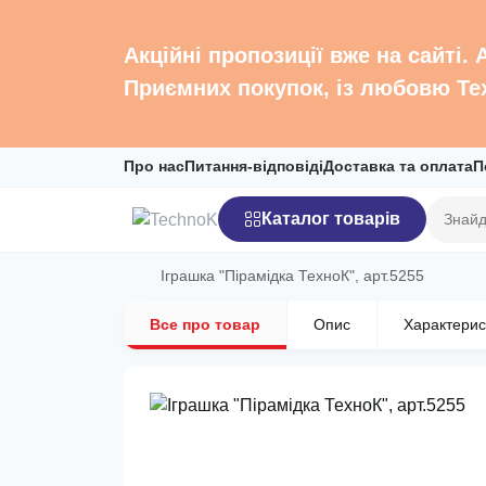
Акційні пропозиції вже на сайті.
Приємних покупок, із любовю Те
Про нас
Питання-відповіді
Доставка та оплата
П
Каталог товарів
Іграшка "Пірамідка ТехноК", арт.5255
Все про товар
Опис
Характерис