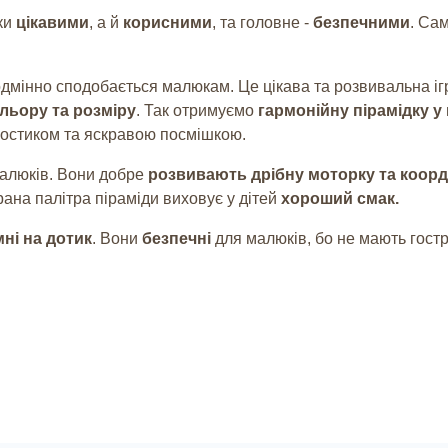
ьки
цікавими
, а й
корисними
, та головне -
безпечними
. Са
дмінно сподобається малюкам. Це цікава та розвивальна і
ольору та розміру
. Так отримуємо
гармонійну пірамідку у
востиком та яскравою посмішкою.
малюків. Вони добре
розвивають дрібну моторку та коор
ана палітра піраміди виховує у дітей
хороший смак.
мні на дотик
. Вони
безпечні
для малюків, бо не мають гостр