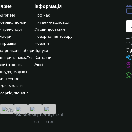
лярне
Інформація
Surprise!
Про нас
 сервіс, тюнинг
Питання-відповіді
й транспорт
Умови доставки
уктори
Повернення товару
 іграшки
Новини
о-рольові набори
Відгуки
ні ігри та мозаїки
Контакти
ючі іграшки
Акції
посуда, маркет
и, техніка
 для малюків
 сервіс, тюнинг