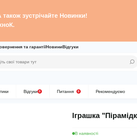
 А також зустрічайте Новинки!
хноК.
овернення та гарантії
Новини
Відгуки
тики
Відгуки
Питання
Рекомендуємо
0
0
Іграшка "Пірамідк
В наявності