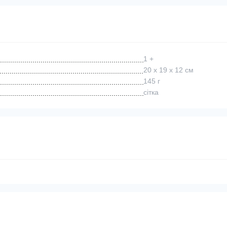
1 +
20 х 19 х 12 см
145 г
сітка