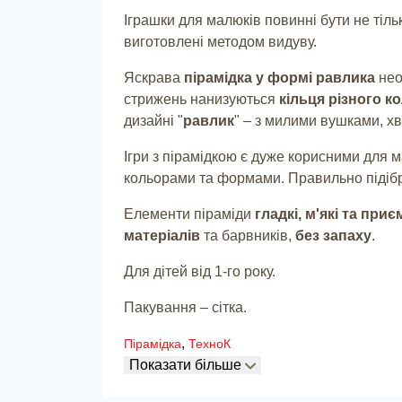
Іграшки для малюків повинні бути не тіл
виготовлені методом видуву.
Яскрава
пірамідка у формі равлика
нео
стрижень нанизуються
кільця різного к
дизайні "
равлик
" – з милими вушками, х
Ігри з пірамідкою є дуже корисними для 
кольорами та формами. Правильно підібр
Елементи піраміди
гладкі, м'які та приє
матеріалів
та барвників,
без запаху
.
Для дітей від 1-го року.
Пакування – сітка.
,
Пірамідка
ТехноК
Показати більше