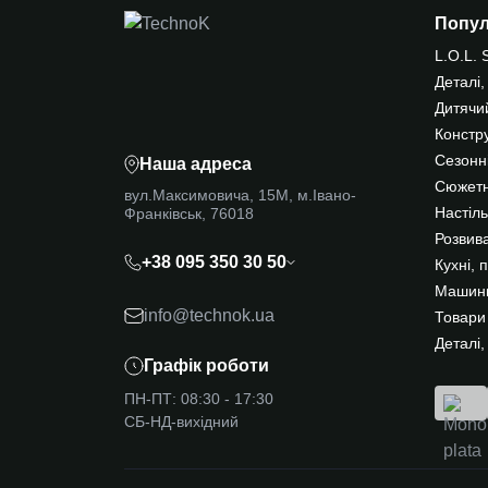
Попу
L.O.L. 
Деталі,
Дитячи
Констр
Сезонні
Наша адреса
Сюжетн
вул.Максимовича, 15М, м.Івано-
Франківськ, 76018
Настіль
Розвива
+38 095 350 30 50
Кухні, 
Машинк
info@technok.ua
Товари
Деталі,
Графік роботи
ПН-ПТ: 08:30 - 17:30
СБ-НД-вихідний