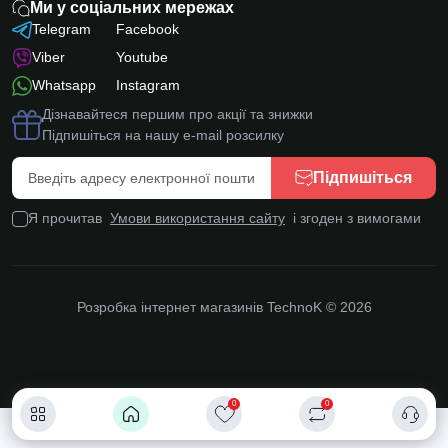
Ми у соціальних мережах
Telegram
Facebook
Viber
Youtube
Whatsapp
Instagram
Дізнавайтеся першим про акції та знижки
Підпишіться на нашу e-mail розсилку
Підпишіться
Я прочитав
Умови використання сайту
і згоден з вимогами
Розробка інтернет магазинів
TechnoK © 2026
0
0