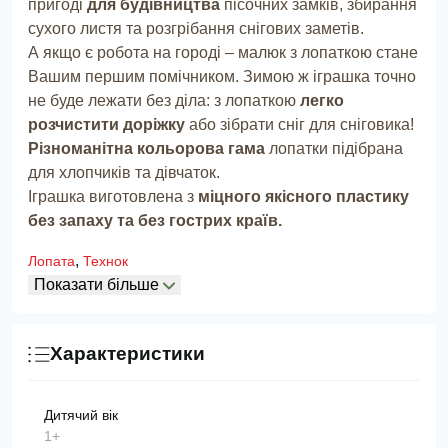
пригоді
для будівництва
пісочних замків, збирання
сухого листя та розгрібання снігових заметів.
А якщо є робота на городі – малюк з лопаткою стане
Вашим першим помічником. Зимою ж іграшка точно
не буде лежати без діла: з лопаткою
легко
розчистити доріжку
або зібрати сніг для сніговика!
Різноманітна кольорова гама
лопатки підібрана
для хлопчиків та дівчаток.
Іграшка виготовлена з
міцного якісного пластику
без запаху та без гострих країв.
,
Лопата
Технок
Показати більше
Характеристики
Дитячий вік
1+