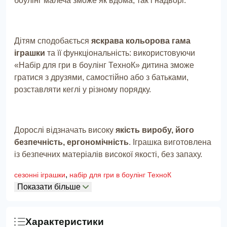
боулінг малеча зможе як вдома, так і надворі.
Дітям сподобається
яскрава кольорова гама
іграшки
та її функціональність: використовуючи
«Набір для гри в боулінг ТехноК» дитина зможе
гратися з друзями, самостійно або з батьками,
розставляти кеглі у різному порядку.
Дорослі відзначать високу
якість виробу, його
безпечність, ергономічність
. Іграшка виготовлена
із безпечних матеріалів високої якості, без запаху.
,
сезонні іграшки
набір для гри в боулінг ТехноК
Показати більше
Характеристики