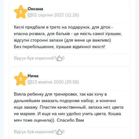
Оксана
5
02 серпня 2022 (11:26)
Кеглі придбали в третє на подарунок, для діток -
класна розвага, для батьків - це якість самої іграшки,
відсутні сторонні запахи (для мене це важливо)
Без перебільшення, іграшки відмінної якості!
Відгук був корисний?
0
Нина
5
13 жовтня 2020 (20:58)
Взяла ребенку для тренировки, так как хочу в
дальнейшем заказать подороже набор, и конечно
еще закажу. Пластик качественный, запаха нет, цвета
не маркие. И еще на них удобно учить цвета. Кошка
мяч тоже оценила)). Спасибо Вам
Відгук був корисний?
0