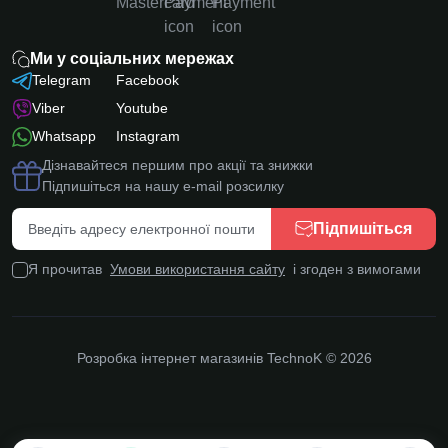
Ми у соціальних мережах
Telegram
Facebook
Viber
Youtube
Whatsapp
Instagram
Дізнавайтеся першим про акції та знижки
Підпишіться на нашу e-mail розсилку
Підпишіться
Я прочитав
Умови використання сайту
і згоден з вимогами
Розробка інтернет магазинів
TechnoK © 2026