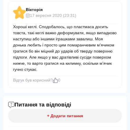
Вікторія
5
17 вересня 2020 (23:31)
Хороші кеглі. Сподобалось, що пластмаса досить
товста, такі кеглі важко деформувати, якщо випадково
наступиш або іншими іграшками завалиш. Моя
донька любить і просто цим помаранчевим м'ячиком
гратися бо він міцний до ударів об тверду поверхню
підлоги. Але якщо у вас дратівливі сусіди поверхом
нижче, то варто гратися на килимку, оскільки м'ячик
гучно стукає.
Відгук був корисний?
0
Питання та відповіді
+ Додати питання