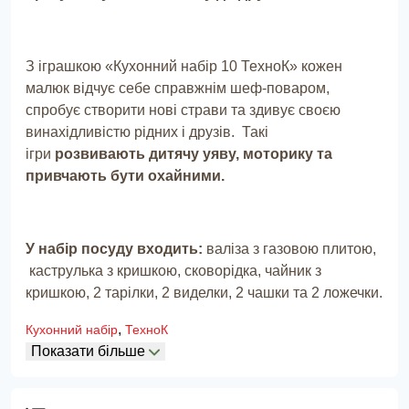
З іграшкою «Кухонний набір 10 ТехноК» кожен
малюк відчує себе справжнім шеф-поваром,
спробує створити нові страви та здивує своєю
винахідливістю рідних і друзів. Такі
ігри
розвивають дитячу уяву, моторику та
привчають бути охайними.
У набір посуду входить:
валіза з газовою плитою,
каструлька з кришкою, сковорідка, чайник з
кришкою, 2 тарілки, 2 виделки, 2 чашки та 2 ложечки.
,
Кухонний набір
ТехноК
Показати більше