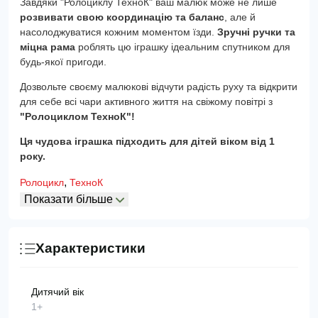
Завдяки "Ролоциклу ТехноК" ваш малюк може не лише
розвивати свою координацію та баланс
, але й
насолоджуватися кожним моментом їзди.
Зручні ручки та
міцна рама
роблять цю іграшку ідеальним спутником для
будь-якої пригоди.
Дозвольте своєму малюкові відчути радість руху та відкрити
для себе всі чари активного життя на свіжому повітрі з
"Ролоциклом ТехноК"!
Ця чудова іграшка підходить для дітей віком від 1
року.
,
Ролоцикл
ТехноК
Показати більше
Характеристики
Дитячий вік
1+