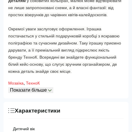
деталям
у соковитих кольорах, малюк може відтворювати
не лише запропоновані схеми, а й власні фантазії: від
простих візерунків до чарівних квітів-калейдоскопів.
Окремої уваги заслуговує оформлення. Іграшка
постачається у стильній подарунковій коробці з яскравою
поліграфією та сучасним дизайном. Таку іграшку приємно
дарувати, а її преміальний вигляд підкреслює якість
бренду ТехноК. Всередині ви знайдете функціональний
білий кейс-основу, що слугує зручним органайзером, де
кожна деталь знайде своє місце.
,
Мозаїка
ТехноК
Показати більше
Характеристики
Дитячий вік