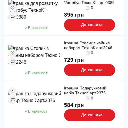
"Автобус ТехноК", арт.0389
0
395 грн
До кошика
В наявності
Іграшка Столик з чайним
набором ТехноК арт.2246
0
729 грн
До кошика
В наявності
Іграшка Подарунковий
набір ТехноК арт.2376
0
584 грн
В наявності
До кошика