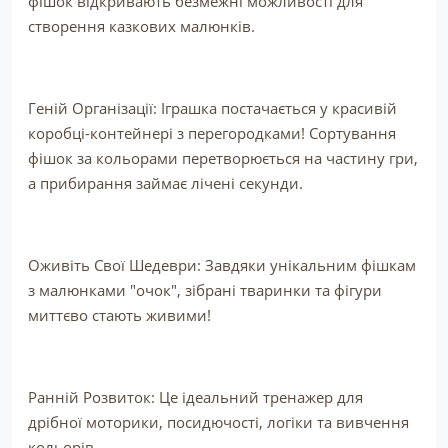
фішок відкривають безмежні можливості для
створення казкових малюнків.
Геній Організації: Іграшка постачається у красивій
коробці-контейнері з перегородками! Сортування
фішок за кольорами перетворюється на частину гри,
а прибирання займає лічені секунди.
Оживіть Свої Шедеври: Завдяки унікальним фішкам
з малюнками "очок", зібрані тваринки та фігури
миттєво стають живими!
Ранній Розвиток: Це ідеальний тренажер для
дрібної моторики, посидючості, логіки та вивчення
кольорів.