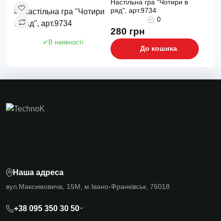
Настільна гра "Чотири в
ряд", арт.9734
0
280 грн
В наявності
До кошика
Наша адреса
вул.Максимовича, 15М, м.Івано-Франківськ, 76018
+38 095 350 30 50