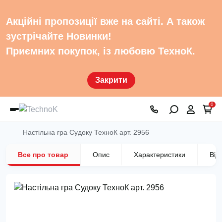
Акційні пропозиції вже на сайті. А також
зустрічайте Новинки!
Приємних покупок, із любовю ТехноК.
Закрити
0
Настільна гра Судоку ТехноК арт. 2956
Все про товар
Опис
Характеристики
Від