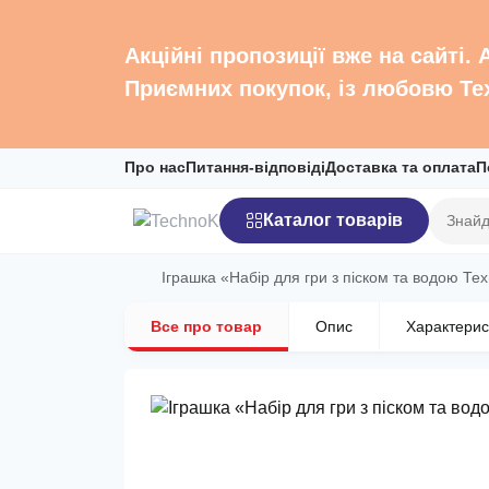
Акційні пропозиції вже на сайті.
Приємних покупок, із любовю Те
Про нас
Питання-відповіді
Доставка та оплата
П
Каталог товарів
Іграшка «Набір для гри з піском та водою Тех
Все про товар
Опис
Характерис