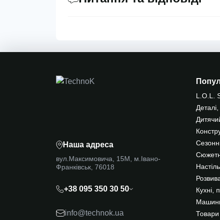
Попу
L.O.L. 
Деталі,
Дитячи
Констр
Сезонні
Наша адреса
Сюжетн
вул.Максимовича, 15М, м.Івано-
Франківськ, 76018
Настіль
Розвива
+38 095 350 30 50
Кухні, 
Машинк
info@technok.ua
Товари