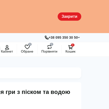
Закрити
+38 095 350 30 50
0
0
0
Кабінет
Обране
Порівняти
Кошик
ля гри з піском та водою