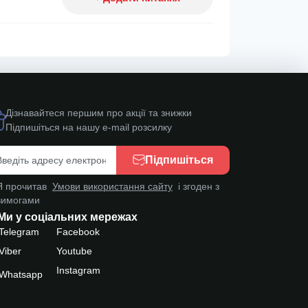
Дізнавайтеся першим про акції та знижки
Підпишіться на нашу e-mail розсилку
Підпишіться
Я прочитав
Умови використання сайту
і згоден з
вимогами
Ми у соціальних мережах
Telegram
Facebook
Viber
Youtube
Instagram
Whatsapp