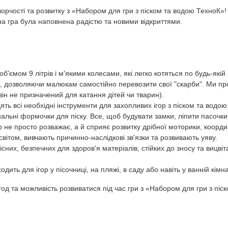
орчості та розвитку з «Набором для гри з піском та водою ТехноК»
на гра була наповнена радістю та новими відкриттями.
об'ємом 9 літрів і м'якими колесами, які легко котяться по будь-якій
к, дозволяючи малюкам самостійно перевозити свої "скарби". Ми пр
він не призначений для катання дітей чи тварин).
ять всі необхідні інструменти для захопливих ігор з піском та водою:
нальні формочки для піску. Все, щоб будувати замки, ліпити пасочки 
 не просто розважає, а й сприяє розвитку дрібної моторики, координ
вітом, вивчають причинно-наслідкові зв'язки та розвивають уяву.
сних, безпечних для здоров'я матеріалів, стійких до зносу та вицвіт
дить для ігор у пісочниці, на пляжі, в саду або навіть у ванній кімнат
од та можливість розвиватися під час гри з «Набором для гри з піс