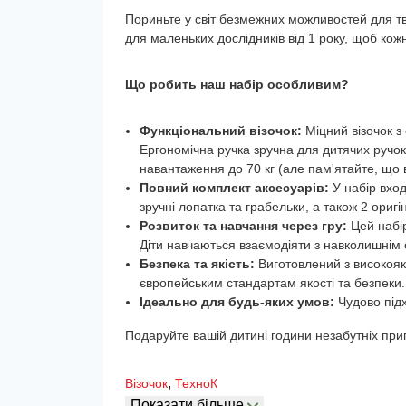
Пориньте у світ безмежних можливостей для тв
для маленьких дослідників від 1 року, щоб кож
Що робить наш набір особливим?
Функціональний візочок:
Міцний візочок з 
Ергономічна ручка зручна для дитячих ручо
навантаження до 70 кг (але пам'ятайте, що 
Повний комплект аксесуарів:
У набір вход
зручні лопатка та грабельки, а також 2 оригі
Розвиток та навчання через гру:
Цей набір
Діти навчаються взаємодіяти з навколишнім с
Безпека та якість:
Виготовлений з високоякі
європейським стандартам якості та безпеки.
Ідеально для будь-яких умов:
Чудово підхо
Подаруйте вашій дитині години незабутніх приг
,
Візочок
ТехноК
Показати більше