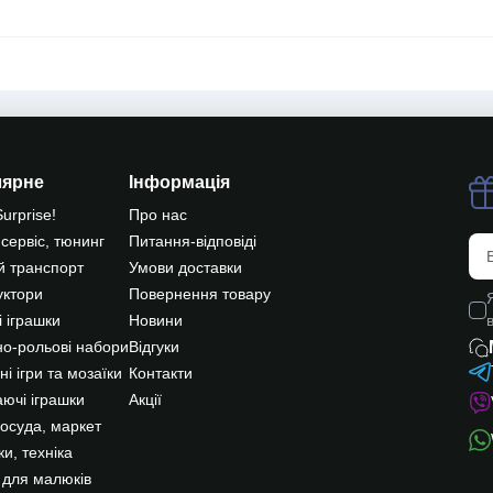
лярне
Інформація
Surprise!
Про нас
 сервіс, тюнинг
Питання-відповіді
й транспорт
Умови доставки
уктори
Повернення товару
 іграшки
Новини
о-рольові набори
Відгуки
ні ігри та мозаїки
Контакти
ючі іграшки
Акції
посуда, маркет
и, техніка
 для малюків