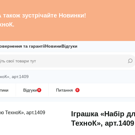
 А також зустрічайте Новинки!
хноК.
овернення та гарантії
Новини
Відгуки
ноК», арт.1409
тики
Відгуки
Питання
0
0
Іграшка «Набір д
ТехноК», арт.1409