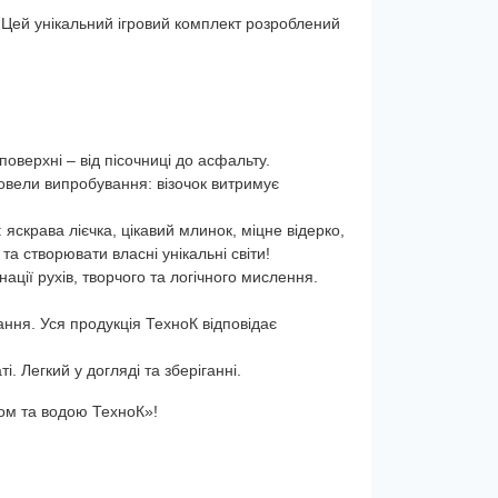
! Цей унікальний ігровий комплект розроблений
 поверхні – від пісочниці до асфальту.
овели випробування: візочок витримує
 яскрава лієчка, цікавий млинок, міцне відерко,
та створювати власні унікальні світи!
ації рухів, творчого та логічного мислення.
ання. Уся продукція ТехноК відповідає
і. Легкий у догляді та зберіганні.
ком та водою ТехноК»!