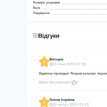
Розміри упаковки
Вага
Пакування
Відгуки
Вікторія
5
29 cічня 2024 (13:15)
Відмінна пірамідка! Яскраві кольори, міцн
Відгук був корисний?
0
Олена Ігорівна
3
29 лютого 2020 (23:42)