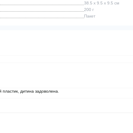
38.5 х 9.5 х 9.5 см
200 г
Пакет
ий пластик, дитина задоволена.