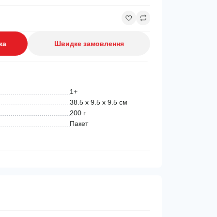
ка
Швидке замовлення
1+
38.5 х 9.5 х 9.5 см
200 г
Пакет