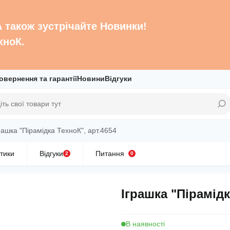
 А також зустрічайте Новинки!
хноК.
овернення та гарантії
Новини
Відгуки
рашка "Пірамідка ТехноК", арт.4654
тики
Відгуки
Питання
2
0
Іграшка "Пірамідк
В наявності