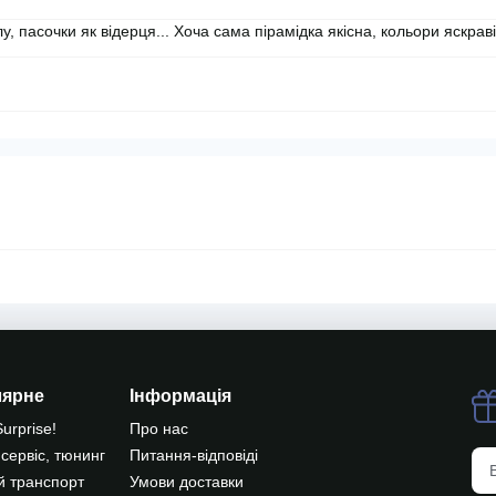
у, пасочки як відерця... Хоча сама пірамідка якісна, кольори яскраві
лярне
Інформація
Surprise!
Про нас
 сервіс, тюнинг
Питання-відповіді
й транспорт
Умови доставки