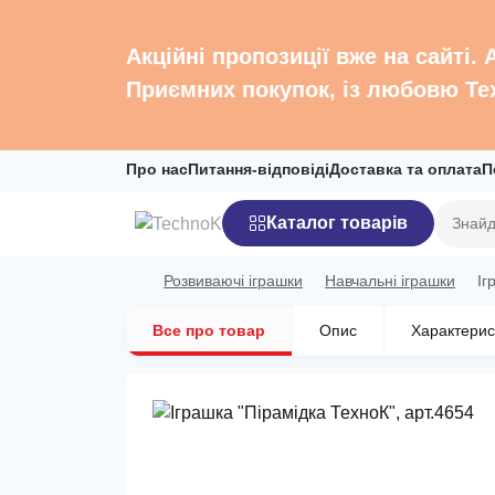
Акційні пропозиції вже на сайті.
Приємних покупок, із любовю Те
Про нас
Питання-відповіді
Доставка та оплата
П
Каталог товарів
Розвиваючі іграшки
Навчальні іграшки
Іг
Все про товар
Опис
Характерис