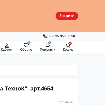
Закрити
+38 095 350 30 50
0
0
0
Кабінет
Обране
Порівняти
Кошик
а ТехноК", арт.4654
арт.: 4654