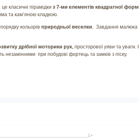
 це класичні пірамідки
з 7-ми елементів
квадратної форм
рима та кам’яною кладкою.
 порядку кольорів
природньої веселки
. Завдання малюка 
звитку дрібної моторики рук,
просторової уяви та уваги. 
уть незамінними при побудові фортець та замків з піску.
1+