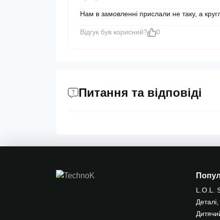
Нам в замовленні прислали не таку, а кругл
Відгук був корисний?
0
Питання та відповіді
Попу
L.O.L. 
Деталі,
Дитячи