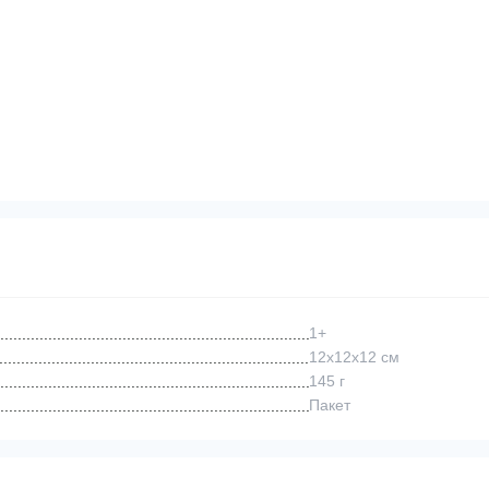
1+
12x12x12 см
145 г
Пакет