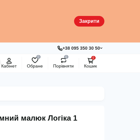
Закрити
+38 095 350 30 50
0
0
0
Кабінет
Обране
Порівняти
Кошик
умний малюк Логіка 1