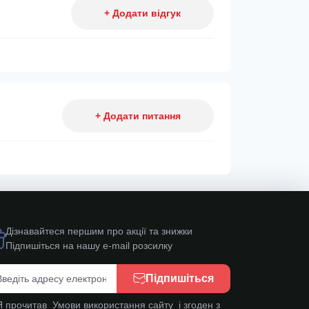
+ Додати відгук
+ Додати питання
Дізнавайтеся першим про акції та знижки
Підпишіться на нашу e-mail розсилку
Підпишіться
Я прочитав
Умови використання сайту
і згоден з