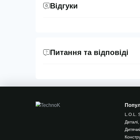
Відгуки
Питання та відповіді
Попу
L.O.L. 
Деталі,
Дитячи
Констр