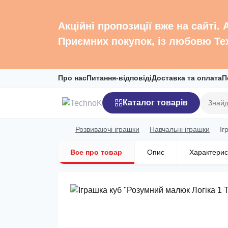
Акційні пропозиції вже на сайті.
Приємних покупок, із любовю Те
Про нас
Питання-відповіді
Доставка та оплата
П
Каталог товарів
Розвиваючі іграшки
Навчальні іграшки
Іг
Все про товар
Опис
Характерис