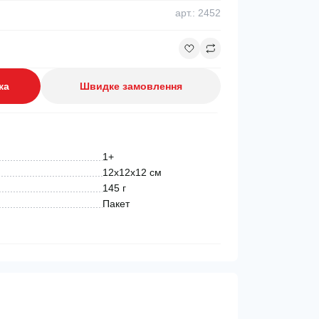
арт.: 2452
ка
Швидке замовлення
1+
12x12x12 см
145 г
Пакет