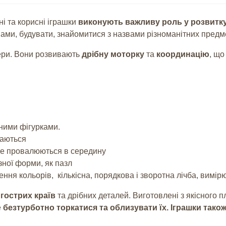
ні та корисні іграшки
виконують важливу роль у розвитку
ами, будувати, знайомитися з назвами різноманітних предме
ери. Вони розвивають
дрібну моторку
та
координацію
, що
чними фігурками.
даються
 не провалюються в середину
зної форми, як пазл
ення кольорів, кількісна, порядкова і зворотна лічба, вимі
 гострих країв
та дрібних деталей. Виготовлені з якісного п
е
безтурботно торкатися та облизувати їх.
Іграшки також