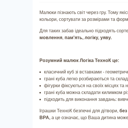
Малюки пізнають світ через гру. Тому якіс
кольори, сортувати за розмірами та форм
Для таких забав ідеально підходять сорт
мовлення
,
пам'ять, логіку, уяву.
Розумний малюк Логіка ТехноК це:
класичний куб зі вставками - геометри
грані куба легко розбираються та скла
фігурки фіксуються на своїх місцях та
грані куба можна складати килимком рі
підходить для виконання завдань: вивч
Іграшки ТехноК безпечні для дітвори,
без
BPA,
а це означає, що Ваша дитина мож