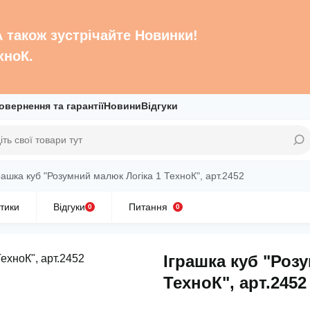
 А також зустрічайте Новинки!
хноК.
овернення та гарантії
Новини
Відгуки
рашка куб "Розумний малюк Логіка 1 ТехноК", арт.2452
тики
Відгуки
Питання
0
0
Іграшка куб "Роз
ТехноК", арт.2452