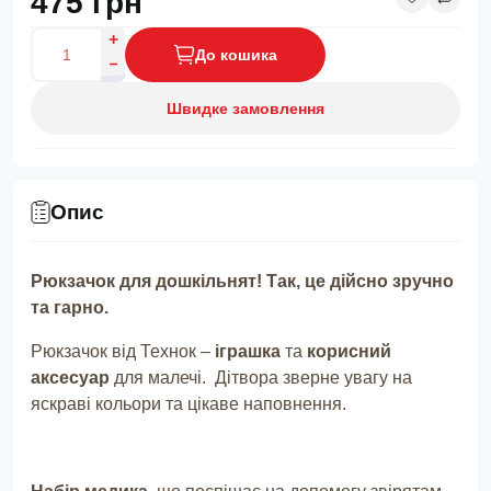
475 грн
До кошика
Швидке замовлення
Опис
Рюкзачок для дошкільнят! Так, це дійсно зручно
та гарно.
Рюкзачок від Технок –
іграшка
та
корисний
аксесуар
для малечі. Дітвора зверне увагу на
яскраві кольори та цікаве наповнення.