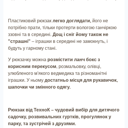
Пластиковий рюкзак
легко доглядати,
його не
потрібно прати, тільки протерти вологою ганчіркою
ззовні та в середині.
Дощ і сніг йому також не
"страшні"
– іграшки в середині не замокнуть, і
будуть у гарному стані.
У рюкзачку можна
розмістити ланч бокс з
корисним перекусом
, розмальовку, олівці,
улюбленого м'якого ведмедика та різноманітні
іграшки. У ньому
достатньо місця для рукавичок,
шапочки чи змінного одягу.
Рюкзак від ТехноК – чудовий вибір для дитячого
садочку, розвивальних гуртків, прогулянок у
парку, та зустрічей з друзями.