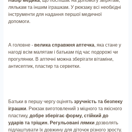
Набір медика
, що поспішає на допомогу звірятам,
лялькам та іншим іграшкам. У рюкзаку всі необхідні
інструменти для надання першої медичної
допомоги.
А головне -
велика справжня аптечка
, яка стане у
нагоді всім малятам і батькам під час подорожі чи
прогулянки. В аптечні можна зберігати вітаміни,
антисептик, пластир та серветки.
Батьки в першу чергу оцінять
зручність та безпеку
іграшки
. Рюкзак виготовлений з міцного та якісного
пластику,
добре зберігає форму, стійкий до
ударів та тріщин.
Регульовані лямки
дозволять
підлаштувати їх довжину для діточок різного зросту.