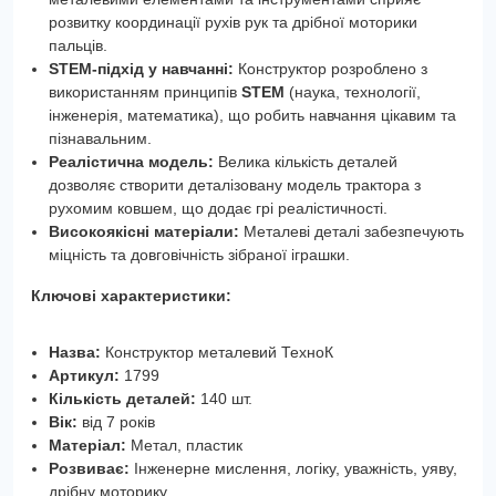
розвитку координації рухів рук та дрібної моторики
пальців.
STEM-підхід у навчанні:
Конструктор розроблено з
використанням принципів
STEM
(наука, технології,
інженерія, математика), що робить навчання цікавим та
пізнавальним.
Реалістична модель:
Велика кількість деталей
дозволяє створити деталізовану модель трактора з
рухомим ковшем, що додає грі реалістичності.
Високоякісні матеріали:
Металеві деталі забезпечують
міцність та довговічність зібраної іграшки.
Ключові характеристики:
Назва:
Конструктор металевий ТехноК
Артикул:
1799
Кількість деталей:
140 шт.
Вік:
від 7 років
Матеріал:
Метал, пластик
Розвиває:
Інженерне мислення, логіку, уважність, уяву,
дрібну моторику