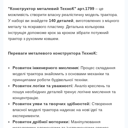
"Конструктор металевий ТехноК" арт.1799
– це
можливість створити власну реалістичну модель трактора.
У наборі ви знайдете
140 деталей
, виготовлених з міцного
металу та яскравого пластику. Детальна кольорова
інструкція допоможе крок за кроком зібрати потужний
трактор з рухомим ковшем.
Переваги металевого конструктора ТехноК:
Розвиток інженерного мислення:
Процес складання
моделі трактора знайомить з основами механіки та
принципами роботи будівельної техніки.
Розвиток логіки та уважності:
Аналіз креслень та
пошук необхідних деталей тренує логічне мислення та
концентрацію.
Розвиток уяви та творчих здібностей:
Створення
власної моделі трактора надихає на нові ідеї та
експерименти.
Розвиток дрібної моторики:
Маніпулювання
металевими елементами та інструментами сприяє