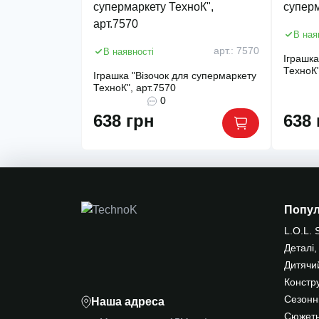
В ная
арт.: 7570
В наявності
Іграшка
ТехноК"
Іграшка "Візочок для супермаркету
ТехноК", арт.7570
0
638 грн
638 
Попу
L.O.L. 
Деталі,
Дитячи
Констр
Сезонні
Наша адреса
Сюжетн