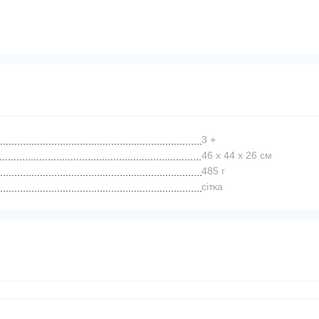
3 +
46 х 44 х 26 см
485 г
сітка