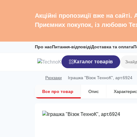
Акційні пропозиції вже на сайті.
Приємних покупок, із любовю Те
Про нас
Питання-відповіді
Доставка та оплата
П
Каталог товарів
Рюкзаки
Іграшка "Візок ТехноК", арт.6924
Все про товар
Опис
Характерис