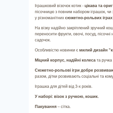
Іграшковий візочок котик -
цікава та ориг
пісочницю з повним набором іграшок, чи 
у різноманітних
сюжетно-рольвих іграх: 
На візку надійно закріплений зручний ко
переносити фрукти, овочі, посуд, пісочні
садочок.
Особливістю новинки є
милий дизайн "к
Міцний корпус, надійні колеса
та ручка
Сюжетно-рольові ігри добре розвиваю
разом, дітки розвивають соціальні та ком
Іграшка для дітей від 3-х років.
У наборі: візок з ручкою, кошик.
Пакування
– сітка.