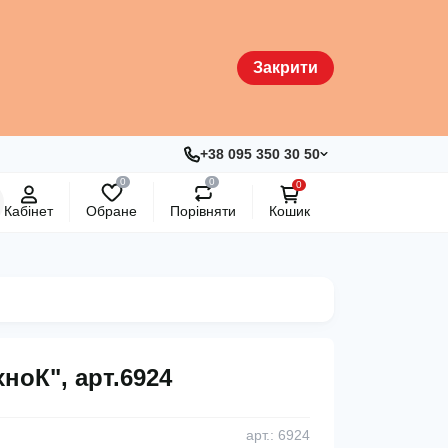
Закрити
+38 095 350 30 50
0
0
0
Кабінет
Обране
Порівняти
Кошик
хноК", арт.6924
арт.: 6924