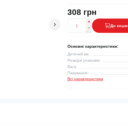
308 грн
До коши
Основні характеристики:
Дитячий вік:
Розміри упаковки:
Вага:
Пакування:
Всі характеристики