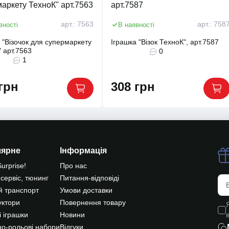
арт.: 7563
арт.: 758
вності
В наявності
 "Візочок для супермаркету
Іграшка "Візок ТехноК", арт.7587
 арт.7563
0
1
грн
308 грн
лярне
Інформація
Surprise!
Про нас
 сервіс, тюнинг
Питання-відповіді
й транспорт
Умови доставки
уктори
Повернення товару
 іграшки
Новини
о-рольові набори
Відгуки