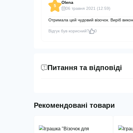
Olena
5
06 травня 2021 (12:59)
Отримала цей чудовий візочок. Виріб викон
Відгук був корисний?
0
Питання та відповіді
Рекомендовані товари