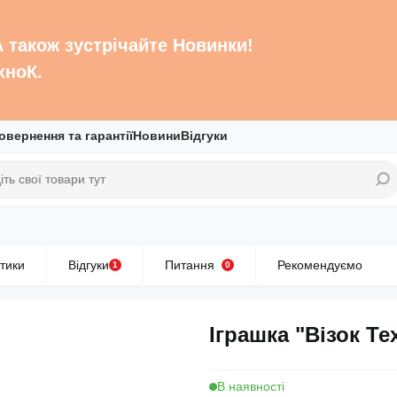
 А також зустрічайте Новинки!
хноК.
овернення та гарантії
Новини
Відгуки
тики
Відгуки
Питання
Рекомендуємо
1
0
Іграшка "Візок Те
В наявності