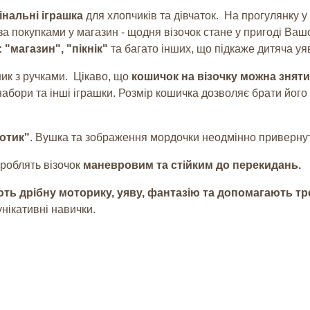
інальні іграшка
для хлопчиків та дівчаток. На прогулянку 
за покупками у магазин - щодня візочок стане у пригоді В
"магазин", "пікнік"
та багато інших, що підкаже дитяча уя
шик з ручками. Цікаво, що
кошичок на візочку можна зняти
 набори та інші іграшки. Розмір кошичка дозволяє брати його
отик
"
. Вушка та зображення мордочки неодмінно привернут
 роблять візочок
маневровим та стійким до перекидань.
ть дрібну моторику, уяву, фантазію та допомагають тр
унікативні навички.