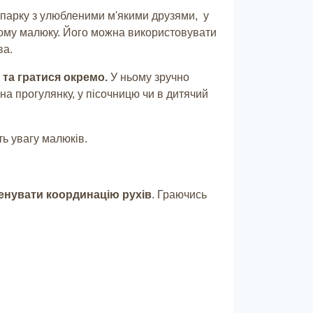
у парку з улюбленими м'якими друзями, у
ашому малюку. Його можна використовувати
ва.
 та гратися окремо.
У ньому зручно
 на прогулянку, у пісочницю чи в дитячий
ь увагу малюків.
енувати координацію рухів
. Граючись