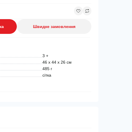
ка
Швидке замовлення
3 +
46 х 44 х 26 см
485 г
сітка