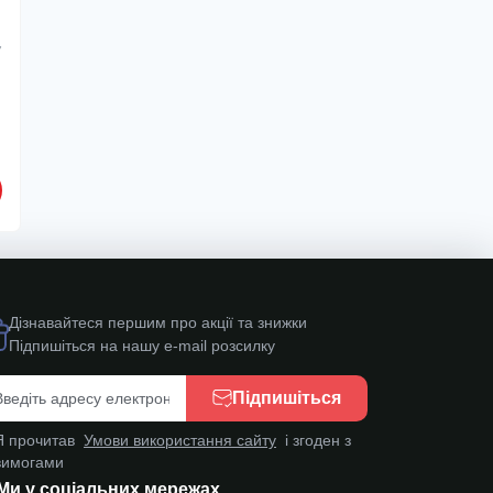
7
Дізнавайтеся першим про акції та знижки
Підпишіться на нашу e-mail розсилку
Підпишіться
Я прочитав
Умови використання сайту
і згоден з
вимогами
Ми у соціальних мережах