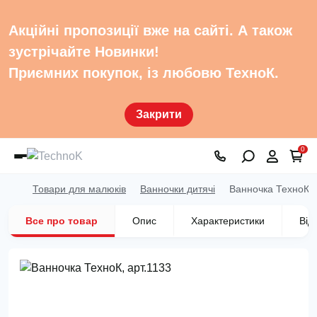
Акційні пропозиції вже на сайті. А також
зустрічайте Новинки!
Приємних покупок, із любовю ТехноК.
Закрити
0
Товари для малюків
Ванночки дитячі
Ванночка ТехноК, 
Все про товар
Опис
Характеристики
Від