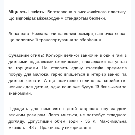
Міцність і якість:
Виготовлена з високоякісного пластику,
що відповідає міжнародним стандартам безпеки.
Легка вага: Незважаючи на великі розміри, ванночка легка,
що полегшує її транспортування та зберігання.
Сучасний стиль:
Кольори великої ванночки в одній гамі з
дитячими підставками-сходинками, накладками на унітаз
та горщиками. Це створить єдину колекцію предметів
побуду для малюка, гарно впишеться в інтер'єр ванної та
дитячої кімнати. А ще позитивно вплине на сприйняття
новинок для дитини, адже вони вже будуть їй близькими та
знайомими.
Підходить для немовлят і дітей старшого віку завдяки
великим розмірам. Легко миється, не потребує складного
догляду. Допустимий об'єм води - 35 л. Максимальна
місткість - 43 л. Практична у використанні.