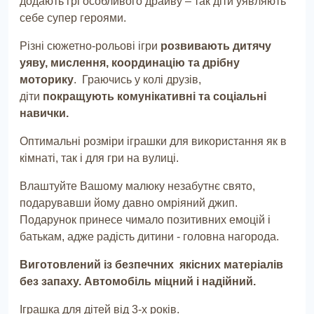
додають грі особливого драйву – так діти уявляють
себе супер героями.
Різні сюжетно-рольові ігри
розвивають дитячу
уяву, мислення, координацію та дрібну
моторику
. Граючись у колі друзів,
діти
покращують комунікативні та соціальні
навички.
Оптимальні розміри іграшки для використання як в
кімнаті, так і для гри на вулиці.
Влаштуйте Вашому малюку незабутнє свято,
подарувавши йому давно омріяний джип.
Подарунок принесе чимало позитивних емоцій і
батькам, адже радість дитини - головна нагорода.
Виготовлений із безпечних якісних матеріалів
без запаху. Автомобіль міцний і надійний.
Іграшка для дітей від 3-х років.