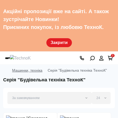
Акційні пропозиції вже на сайті. А також
зустрічайте Новинки!
Приємних покупок, із любовю ТехноК.
Закрити
0
Машинки, техніка
Серія "Будівельна техніка ТехноК"
Серія "Будівельна техніка ТехноК"